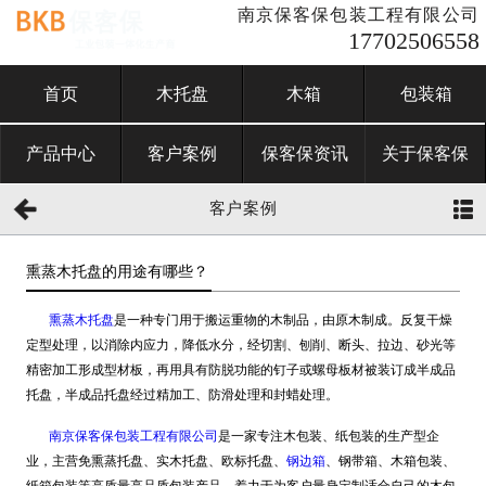
南京保客保包装工程有限公司
17702506558
首页
木托盘
木箱
包装箱
产品中心
客户案例
保客保资讯
关于保客保
客户案例
熏蒸木托盘的用途有哪些？
熏蒸木托盘
是一种专门用于搬运重物的木制品，由原木制成。反复干燥
定型处理，以消除内应力，降低水分，经切割、刨削、断头、拉边、砂光等
精密加工形成型材板，再用具有防脱功能的钉子或螺母板材被装订成半成品
托盘，半成品托盘经过精加工、防滑处理和封蜡处理。
南京保客保包装工程有限公司
是一家专注木包装、纸包装的生产型企
业，主营免熏蒸托盘、实木托盘、欧标托盘、
钢边箱
、钢带箱、木箱包装、
纸箱包装等高质量高品质包装产品，着力于为客户量身定制适合自己的木包