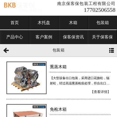
南京保客保包装工程有限公司
17702506558
首页
木托盘
木箱
包装箱
产品中心
客户案例
保客保资讯
关于保客保
包装箱
熏蒸木箱
【大型设备出口包装，采用进口花旗松，辐
射松，经过高温熏蒸检疫处理，符合出口标
准。】
【查看详情】
熏蒸木箱技术参数：
材质：花旗松，辐射松
载重：3吨-10吨可定制
免检木箱
尺寸：定制
检疫处理：熏蒸