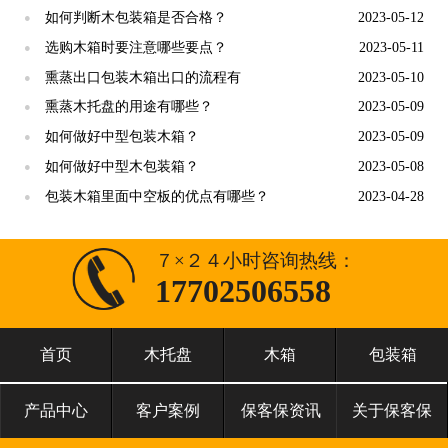
如何判断木包装箱是否合格？
2023-05-12
●
选购木箱时要注意哪些要点？
2023-05-11
●
熏蒸出口包装木箱出口的流程有
2023-05-10
●
熏蒸木托盘的用途有哪些？
2023-05-09
●
如何做好中型包装木箱？
2023-05-09
●
如何做好中型木包装箱？
2023-05-08
●
包装木箱里面中空板的优点有哪些？
2023-04-28
●
７×２４小时咨询热线：
17702506558
首页
木托盘
木箱
包装箱
产品中心
客户案例
保客保资讯
关于保客保