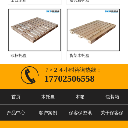
出口木箱
胶合板托盘
欧标托盘
货架木托盘
７×２４小时咨询热线：
17702506558
首页
木托盘
木箱
包装箱
产品中心
客户案例
保客保资讯
关于保客保